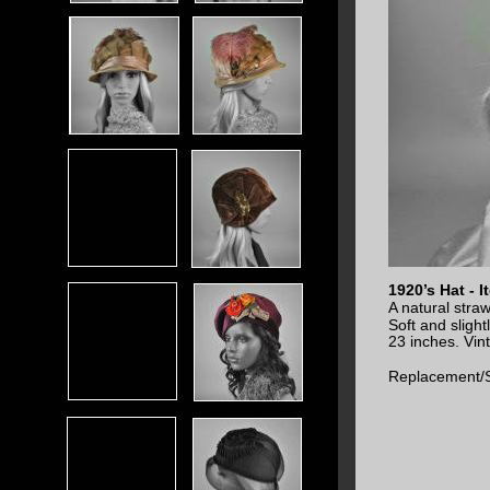
1920’s Hat - 
A natural straw
Soft and slightl
23 inches. Vin
Replacement/S